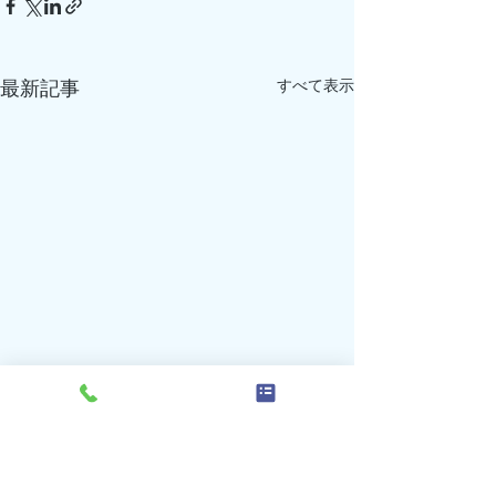
すべて表示
最新記事
7月の受付、診療時間変更
7月の受付、診
のお知らせ（再追加）
のお知らせ（追
コメント