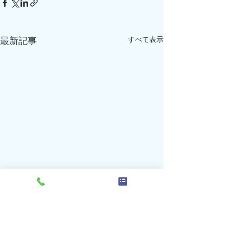
すべて表示
最新記事
7月の受付、診療時間変更
7月の受付、診
のお知らせ（再追加）
のお知らせ（追
コメント