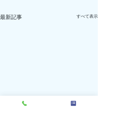
すべて表示
最新記事
7月の受付、診療時間変更
7月の受付、診
のお知らせ（再追加）
のお知らせ（追
コメント
下記のとおり変更となります
下記のとおり変更