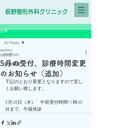
荻野整形外科クリニック
記事
All Posts
oginoosc
All Posts
5月13日
5月の受付、診療時間変更
新着情報
のお知らせ（追加）
下記のとおり変更となりますので宜し
くお願い致します。
5月28日（木）　午前受付時間11時30
分まで、午後休診