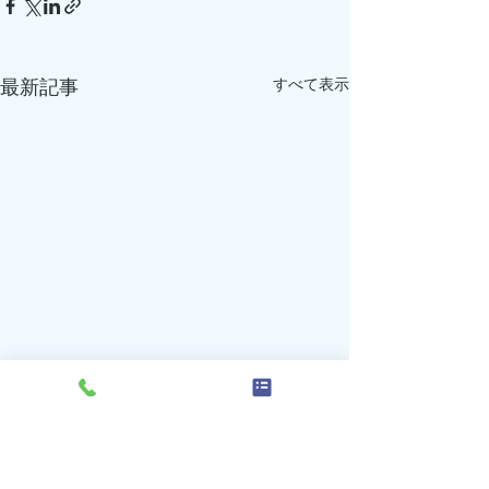
すべて表示
最新記事
7月の受付、診療時間変更
7月の受付、診
のお知らせ（再追加）
のお知らせ（追
コメント