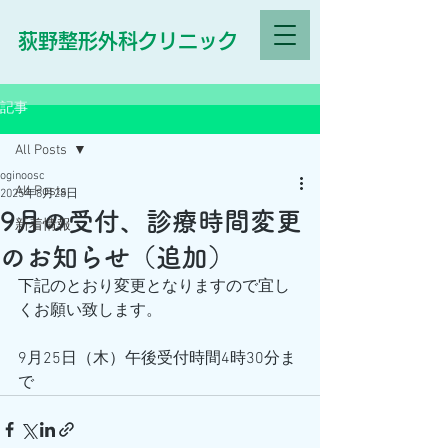
荻野整形外科クリニック
記事
All Posts
oginoosc
All Posts
2025年8月28日
9月の受付、診療時間変更
新着情報
のお知らせ（追加）
下記のとおり変更となりますので宜し
くお願い致します。
9月25日（木）午後受付時間4時30分ま
で