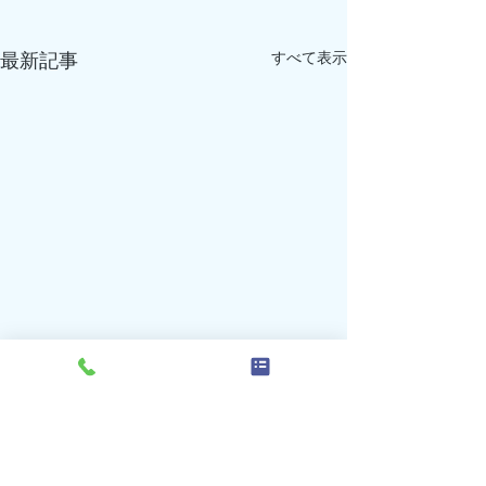
すべて表示
最新記事
7月の受付、診療時間変更
7月の受付、診
のお知らせ（再追加）
のお知らせ（追
コメント
下記のとおり変更となります
下記のとおり変更