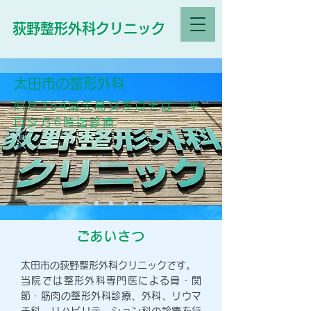
荻野整形外科クリニック
​太田市の整形外科
旧Ｒ354南矢島交差点そば 平
日夕方6時迄診療
ごあいさつ
太田市の荻野整形外科クリニックです。
当院では
整形外科専門医による骨・関
節・筋肉の整形外科診療、外科、リウマ